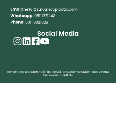
Em
ail:
hello@suryaindoplastic.com
Whatsapp:
08111221243
Phone:
031-8921028
Social Media
Copyright © 2025 Surya Indo Plastic. All rights reserved. | Developed by Rasyid Akbar – Digital Marketing
Department, Surya Indo Plastic.