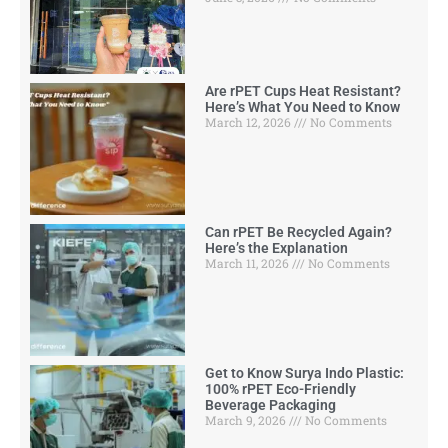
Are rPET Cups Heat Resistant?
Here’s What You Need to Know
March 12, 2026
No Comments
Can rPET Be Recycled Again?
Here’s the Explanation
March 11, 2026
No Comments
Get to Know Surya Indo Plastic:
100% rPET Eco-Friendly
Beverage Packaging
March 9, 2026
No Comments