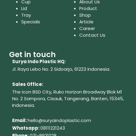
Cup
About Us
Lid
Product
Tray
Shop
Specials
Article
Career
Contact Us
Get in touch
Surya Indo Plastic HQ:
Jl. Raya Lebo No. 2 Sidoarjo, 61223
Indonesia.
Sales Office:
The Icon BSD City, Ruko Horizon Broadway Blok M1
No. 2
Sampora, Cisauk, Tangerang,
Banten, 15345,
Indonesia.
Em
ail:
hello@suryaindoplastic.com
Whatsapp:
08111221243
Phone:
031-8921028