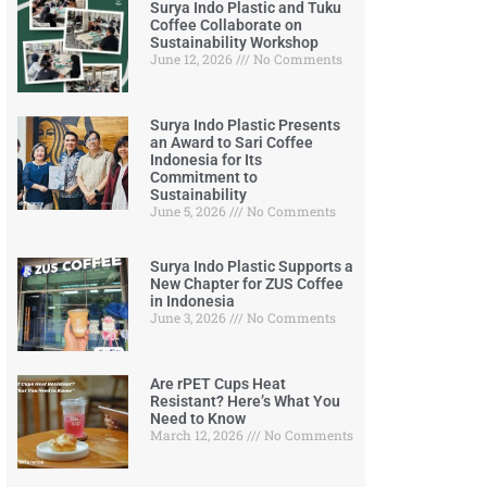
Surya Indo Plastic and Tuku
Coffee Collaborate on
Sustainability Workshop
June 12, 2026
No Comments
Surya Indo Plastic Presents
an Award to Sari Coffee
Indonesia for Its
Commitment to
Sustainability
June 5, 2026
No Comments
Surya Indo Plastic Supports a
New Chapter for ZUS Coffee
in Indonesia
June 3, 2026
No Comments
Are rPET Cups Heat
Resistant? Here’s What You
Need to Know
March 12, 2026
No Comments