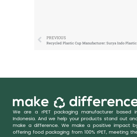
PREVIOUS
Recycled Plastic Cup Manufacturer: Surya Indo Plastic
We are a rPET packaging manufacturer based i
Indonesia. And we help your products stand out an
make a difference. We make a positive impact b
offering food packaging from 100% rPET, meeting th