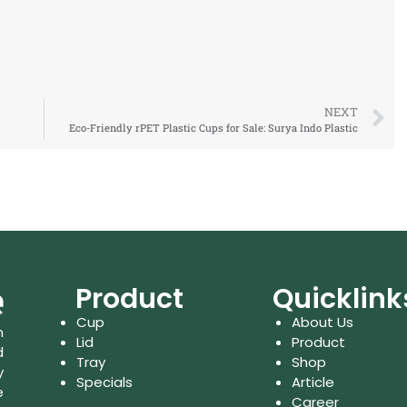
NEXT
Eco-Friendly rPET Plastic Cups for Sale: Surya Indo Plastic
Product
Quicklink
Cup
About Us
n
Lid
Product
d
Tray
Shop
y
Specials
Article
e
Career