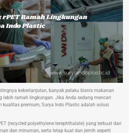
tingnya keberlanjutan, banyak pelaku bisnis makanan
 lebih ramah lingkungan. Jika Anda sedang mencari
 kualitas premium, Surya Indo Plastic adalah solusi
T (recycled polyethylene terephthalate) yang terbuat dari
an dan minuman, serta tetap kuat dan jernih seperti