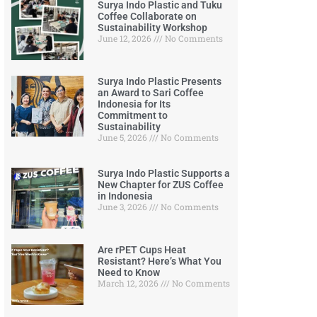
Surya Indo Plastic and Tuku
Coffee Collaborate on
Sustainability Workshop
June 12, 2026
No Comments
Surya Indo Plastic Presents
an Award to Sari Coffee
Indonesia for Its
Commitment to
Sustainability
June 5, 2026
No Comments
Surya Indo Plastic Supports a
New Chapter for ZUS Coffee
in Indonesia
June 3, 2026
No Comments
Are rPET Cups Heat
Resistant? Here’s What You
Need to Know
March 12, 2026
No Comments