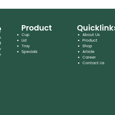
Product
Quicklink
Cup
About Us
n
Lid
Product
d
Tray
Shop
y
Specials
Article
e
Career
Contact Us