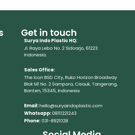
s
Get in touch
Surya Indo Plastic HQ:
Jl. Raya Lebo No. 2 Sidoarjo, 61223
Indonesia.
Sales Office:
The Icon BSD City, Ruko Horizon Broadway
Blok M1 No. 2
Sampora, Cisauk, Tangerang,
Banten, 15345, Indonesia.
Em
ail:
hello@suryaindoplastic.com
Whatsapp:
08111221243
Phone:
031-8921028
Social Media