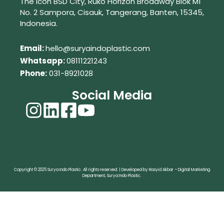
The Icon BSD City, Ruko Horizon Broadway Blok M1
No. 2
Sampora, Cisauk, Tangerang,
Banten, 15345,
Indonesia.
Em
ail:
hello@suryaindoplastic.com
Whatsapp:
08111221243
Phone:
031-8921028
Social Media
Copyright © 2025 Surya Indo Plastic. All rights reserved. | Developed by Rasyid Akbar – Digital Marketing
Department, Surya Indo Plastic.