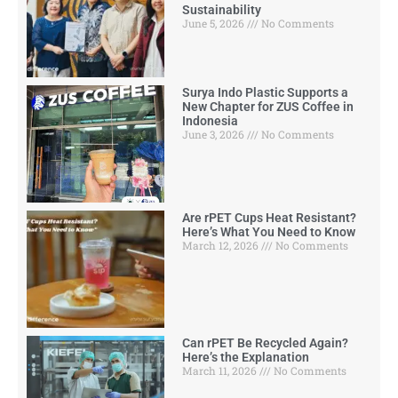
Sustainability
June 5, 2026
No Comments
Surya Indo Plastic Supports a
New Chapter for ZUS Coffee in
Indonesia
June 3, 2026
No Comments
Are rPET Cups Heat Resistant?
Here’s What You Need to Know
March 12, 2026
No Comments
Can rPET Be Recycled Again?
Here’s the Explanation
March 11, 2026
No Comments