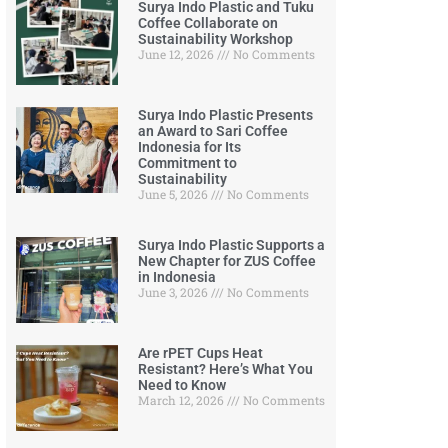
Surya Indo Plastic and Tuku
Coffee Collaborate on
Sustainability Workshop
June 12, 2026
No Comments
Surya Indo Plastic Presents
an Award to Sari Coffee
Indonesia for Its
Commitment to
Sustainability
June 5, 2026
No Comments
Surya Indo Plastic Supports a
New Chapter for ZUS Coffee
in Indonesia
June 3, 2026
No Comments
Are rPET Cups Heat
Resistant? Here’s What You
Need to Know
March 12, 2026
No Comments