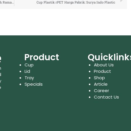
Distributor Cup rPET untuk Bisnis Minuman yang Lebih Ramah Lingkungan
Cup Plastik rPET Harga Pabrik: Surya Indo Plastic
Product
Quicklink
Cup
About Us
n
Lid
Product
d
Tray
Shop
y
Specials
Article
e
Career
Contact Us