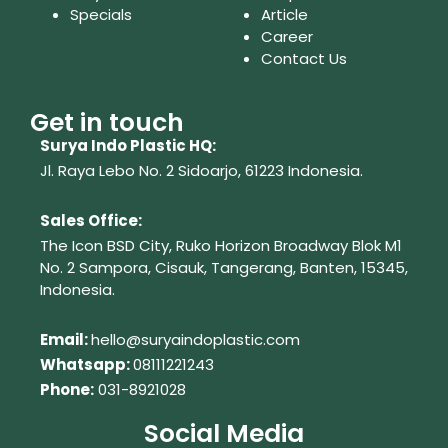
Specials
Article
Career
Contact Us
Get in touch
Surya Indo Plastic HQ:
Jl. Raya Lebo No. 2 Sidoarjo, 61223
Indonesia.
Sales Office:
The Icon BSD City, Ruko Horizon Broadway Blok M1
No. 2
Sampora, Cisauk, Tangerang,
Banten, 15345,
Indonesia.
Em
ail:
hello@suryaindoplastic.com
Whatsapp:
08111221243
Phone:
031-8921028
Social Media