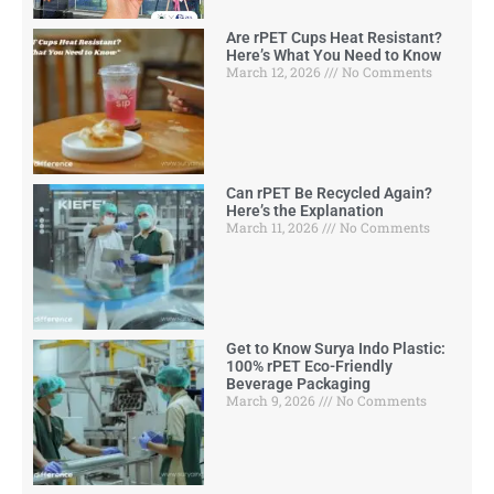
Are rPET Cups Heat Resistant?
Here’s What You Need to Know
March 12, 2026
No Comments
Can rPET Be Recycled Again?
Here’s the Explanation
March 11, 2026
No Comments
Get to Know Surya Indo Plastic:
100% rPET Eco-Friendly
Beverage Packaging
March 9, 2026
No Comments