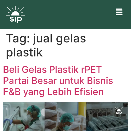
Tag:
jual gelas
plastik
Beli Gelas Plastik rPET
Partai Besar untuk Bisnis
F&B yang Lebih Efisien