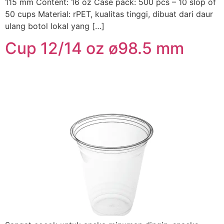
115 mm Content: 16 oz Case pack: 500 pcs – 10 slop of
50 cups Material: rPET, kualitas tinggi, dibuat dari daur
ulang botol lokal yang […]
Cup 12/14 oz ø98.5 mm