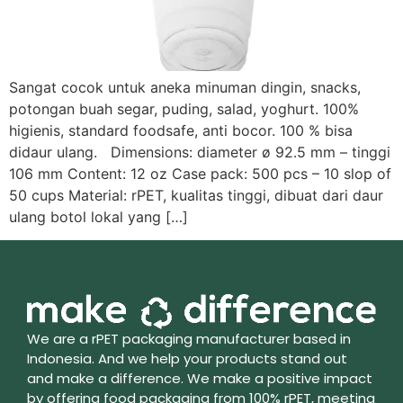
Sangat cocok untuk aneka minuman dingin, snacks,
potongan buah segar, puding, salad, yoghurt. 100%
higienis, standard foodsafe, anti bocor. 100 % bisa
didaur ulang. Dimensions: diameter ø 92.5 mm – tinggi
106 mm Content: 12 oz Case pack: 500 pcs – 10 slop of
50 cups Material: rPET, kualitas tinggi, dibuat dari daur
ulang botol lokal yang […]
We are a rPET packaging manufacturer based in
Indonesia. And we help your products stand out
and make a difference. We make a positive impact
by offering food packaging from 100% rPET, meeting